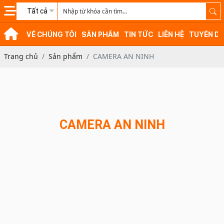
Tất cả
VỀ CHÚNG TÔI
SẢN PHẨM
TIN TỨC
LIÊN HỆ
TUYỂN D
Trang chủ
Sản phẩm
CAMERA AN NINH
CAMERA AN NINH
-10%
-14%