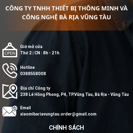
CÔNG TY TNHH THIẾT BỊ THÔNG MINH VÀ
CÔNG NGHỆ BÀ RỊA VŨNG TÀU
Giờ mở cửa
Thứ 2 | CN : 8h - 21h
Hotline
0388558008
Địa chỉ Công ty
238 Lê Hồng Phong, P4, TP.Vũng Tàu, Bà Rịa - Vũng Tàu
Email
xiaomibariavungtau.order@gmail.com
CHÍNH SÁCH