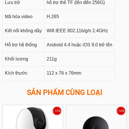
Lưu trữ
hỗ trợ thẻ TF (lên đến 256G)
Mã hóa video
H.265
Kết nối không dây
Wifi IEEE 802.11b/g/n 2.4GHz
Hỗ trợ hệ thống
Android 4.4 hoặc iOS 9.0 trở lên
Khối lượng
211g
Kích thước
112 x 76 x 76mm
SẢN PHẨM CÙNG LOẠI
-10%
-14%