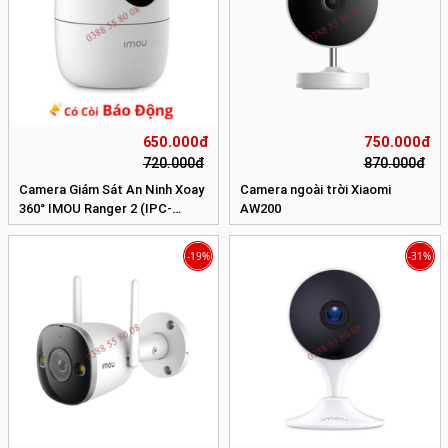
650.000đ
750.000đ
720.000đ
870.000đ
Camera Giám Sát An Ninh Xoay
Camera ngoài trời Xiaomi
360° IMOU Ranger 2 (IPC-
AW200
A22EP)
-19%
-31%