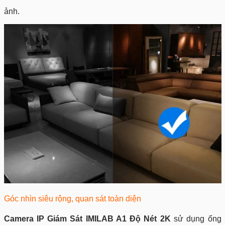
ảnh.
Góc nhìn siêu rộng, quan sát toàn diện
Camera IP Giám Sát IMILAB A1 Độ Nét 2K
sử dụng ống