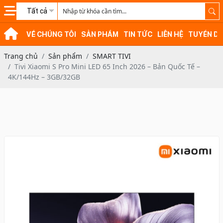
Tất cả
VỀ CHÚNG TÔI
SẢN PHẨM
TIN TỨC
LIÊN HỆ
TUYỂN D
Trang chủ
Sản phẩm
SMART TIVI
Tivi Xiaomi S Pro Mini LED 65 Inch 2026 – Bản Quốc Tế –
4K/144Hz – 3GB/32GB