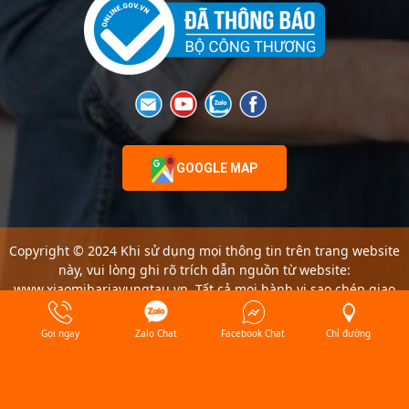
GOOGLE MAP
Copyright © 2024 Khi sử dụng mọi thông tin trên trang website
này, vui lòng ghi rõ trích dẫn nguồn từ website:
www.xiaomibariavungtau.vn. Tất cả mọi hành vi sao chép giao
diện website đều là vi phạm bản quyền của CÔNG TY TNHH
THIẾT BỊ THÔNG MINH VÀ CÔNG NGHỆ BÀ RỊA VŨNG TÀU.
Gọi ngay
Zalo Chat
Facebook Chat
Chỉ đường
Designed by
Blueweb.com.vn