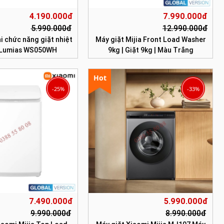
4.190.000đ
7.990.000đ
5.990.000đ
12.990.000đ
i chức năng giặt nhiệt
Máy giặt Mijia Front Load Washer
 Lumias WS050WH
9kg | Giặt 9kg | Màu Trắng
Hot
-25%
-33%
7.490.000đ
5.990.000đ
9.990.000đ
8.990.000đ