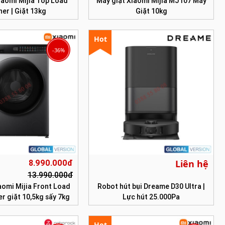
iaomi Mijia Top Load
Máy giặt Xiaomi Mijia MJ107 Máy
er | Giặt 13kg
Giặt 10kg
Hot
-36%
Liên hệ
8.990.000đ
13.990.000đ
aomi Mijia Front Load
Robot hút bụi Dreame D30 Ultra |
r giặt 10,5kg sấy 7kg
Lực hút 25.000Pa
Hot