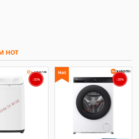
M HOT
Hot
-30%
-38%