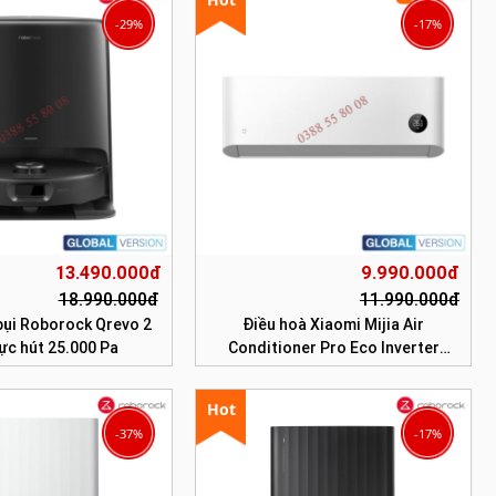
-29%
-17%
13.490.000đ
9.990.000đ
18.990.000đ
11.990.000đ
bụi Roborock Qrevo 2
Điều hoà Xiaomi Mijia Air
Lực hút 25.000 Pa
Conditioner Pro Eco Inverter
1.5HP
Hot
-37%
-17%