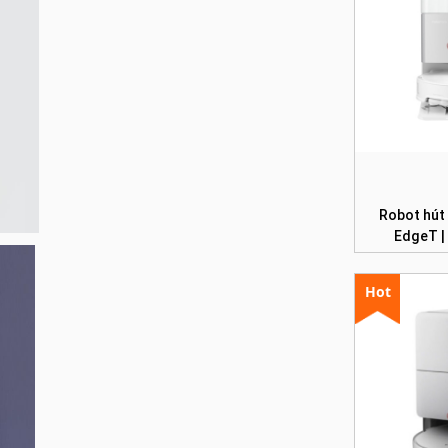
Robot hút
EdgeT |
Hot