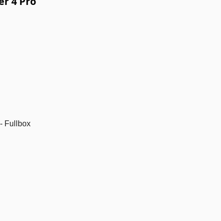
er 4 Pro
g
 Fullbox