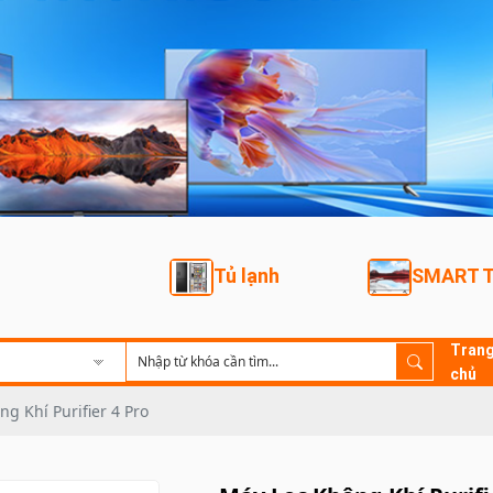
Tủ lạnh
SMART 
Tran
chủ
g Khí Purifier 4 Pro