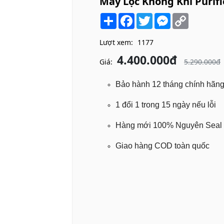
Máy Lọc Không Khí Purifi
Share
Facebook
Twitter
Messenger
Copy
Link
Lượt xem:
1177
4.400.000đ
Giá:
5.290.000đ
Bảo hành 12 tháng chính hãn
1 đổi 1 trong 15 ngày nếu lỗi
Hàng mới 100% Nguyên Seal -
Giao hàng COD toàn quốc