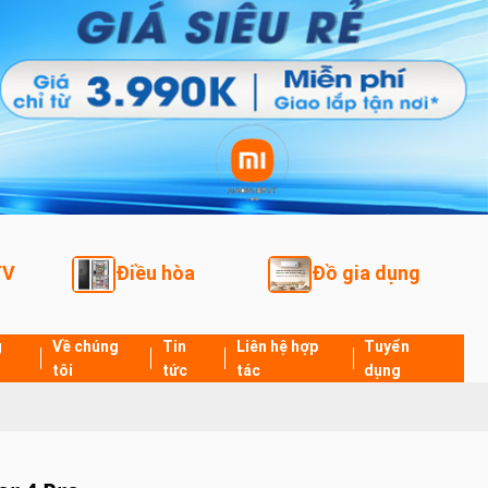
TV
Điều hòa
Đồ gia dụng
g
Về chúng
Tin
Liên hệ hợp
Tuyển
tôi
tức
tác
dụng