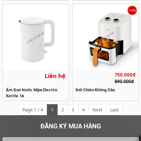
-16%
Liên hệ
750.000đ
890.000đ
Ấm Đun Nước Mijia Electric
Nối Chiên Không Dầu
Kettle 1A
Page 1 / 4
1
2
3
4
Next
Last
ĐĂNG KÝ MUA HÀNG