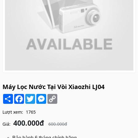
Máy Lọc Nước Tại Vòi Xiaozhi LJ04
Share
Facebook
Twitter
Messenger
Copy
Link
Lượt xem:
1765
400.000đ
Giá:
600.000đ
Bảo hành 6 tháng chính hãng