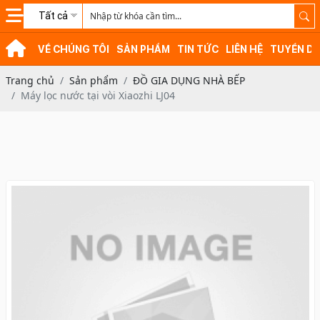
Tất cả
VỀ CHÚNG TÔI
SẢN PHẨM
TIN TỨC
LIÊN HỆ
TUYỂN D
Trang chủ
Sản phẩm
ĐỒ GIA DỤNG NHÀ BẾP
Máy lọc nước tại vòi Xiaozhi LJ04