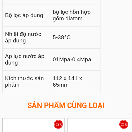
bộ lọc hỗn hợp
Bộ lọc áp dụng
gốm diatom
Nhiệt độ nước
5-38°C
áp dụng
Áp lực nước áp
01Mpa-0.4Mpa
dụng
Kích thước sản
112 x 141 x
phẩm
65mm
SẢN PHẨM CÙNG LOẠI
-29%
-25%