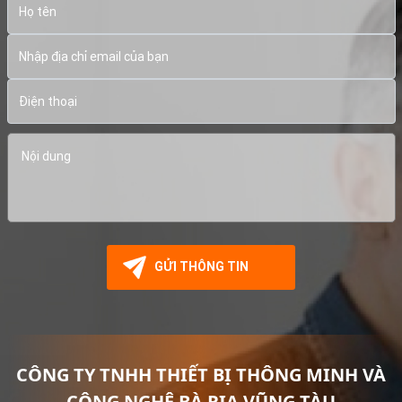
CÔNG TY TNHH THIẾT BỊ THÔNG MINH VÀ
CÔNG NGHỆ BÀ RỊA VŨNG TÀU